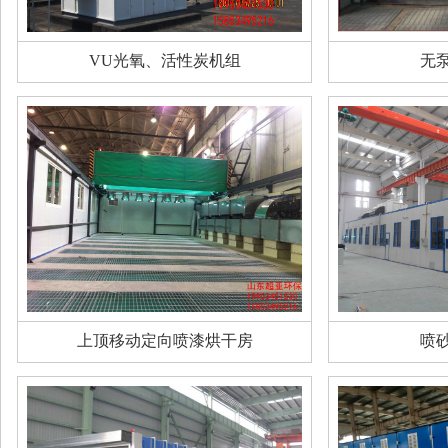
VU光氧、活性炭机组
无
上顶移动定向喷漆烘干房
喷